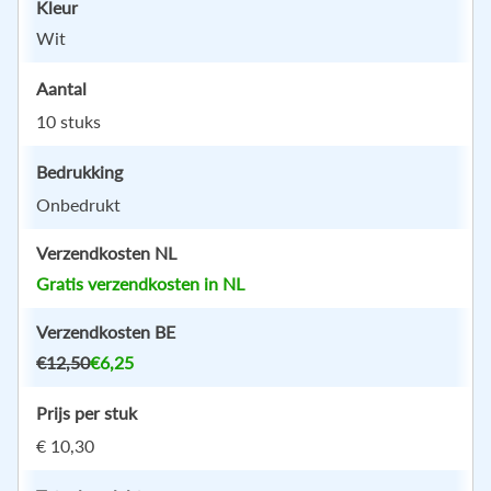
Kleur
Wit
Klik hier of sleep je bestand
Aantal
(JPEG, PNG, JPG, GIF, WEBP, PDF, EPS, AI)
10 stuks
Bedrukking
Onbedrukt
Verzendkosten NL
Gratis verzendkosten in NL
Verzendkosten BE
€12,50
€6,25
Prijs per stuk
€ 10,30