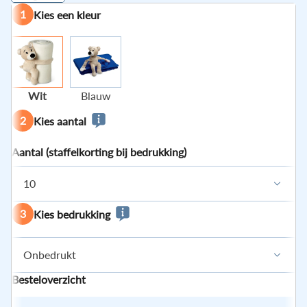
1
Kies een kleur
Wit
Blauw
2
Kies aantal
Aantal (staffelkorting bij bedrukking)
10
3
Kies bedrukking
Onbedrukt
Besteloverzicht