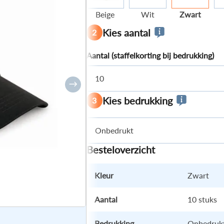
Beige
Wit
Zwart
Kies aantal
2
Aantal (staffelkorting bij bedrukking)
10
Kies bedrukking
3
Onbedrukt
Besteloverzicht
Kleur
Zwart
Aantal
10 stuks
K
(JPEG, P
Bedrukking
Onbedruk