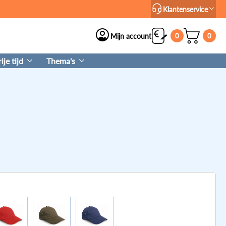
Klantenservice
Mijn account
0
0
je tijd
Thema's