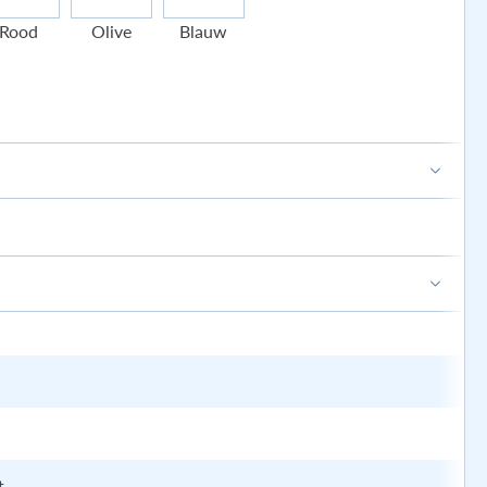
Rood
Olive
Blauw
lik hier of sleep je bestand
NG, JPG, GIF, WEBP, PDF, EPS, AI)
t