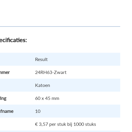
cificaties:
Result
ummer
24RH63-Zwart
Katoen
ing
60 x 45 mm
afname
10
€ 3,57
per stuk bij 1000 stuks