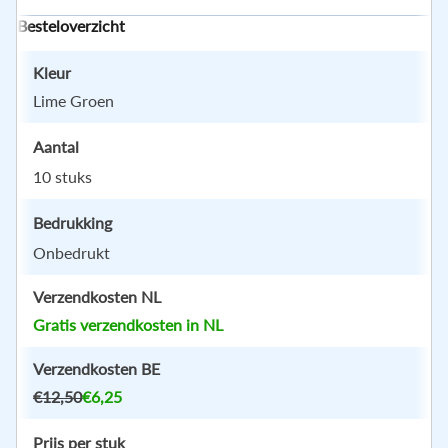
Besteloverzicht
Kleur
Lime Groen
Klik hier of sleep je bestand
Aantal
(JPEG, PNG, JPG, GIF, WEBP, PDF, EPS, AI)
10 stuks
Bedrukking
Onbedrukt
Verzendkosten NL
Gratis verzendkosten in NL
Verzendkosten BE
€12,50
€6,25
Prijs per stuk