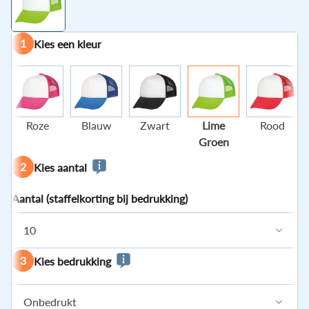
1
Kies een kleur
Roze
Blauw
Zwart
Lime
Rood
Groen
2
Kies aantal
Aantal (staffelkorting bij bedrukking)
10
3
Kies bedrukking
Onbedrukt